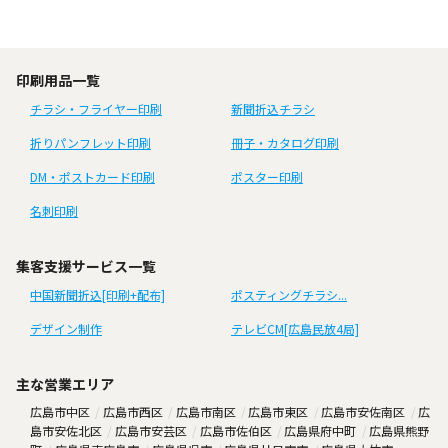
印刷用品一覧
チラシ・フライヤー印刷
新聞折込チラシ
折りパンフレット印刷
冊子・カタログ印刷
DM・ポストカード印刷
ポスター印刷
名刺印刷
集客支援サービス一覧
中国新聞折込[印刷+配布]
ポスティングチラシ...
デザイン制作
テレビCM[広島民放4局]
主な営業エリア
広島市中区
広島市西区
広島市南区
広島市東区
広島市安佐南区
広
島市安佐北区
広島市安芸区
広島市佐伯区
広島県府中町
広島県熊野