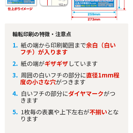
輪転印刷の特徴・注意点
紙の端から印刷範囲まで
余白（白い
フチ）が入ります
紙の端が
ギザギザ
しています
周囲の白いフチの部分に
直径1mm程
度の小さな穴
がつきます
白いフチの部分に
ダイヤマーク
がつ
きます
1枚毎の表裏や上下左右が
不揃い
とな
ります