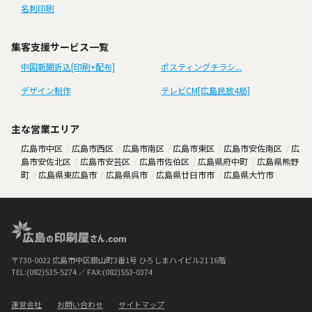
名刺印刷
集客支援サービス一覧
中国新聞折込[印刷+配布]
ポスティングチラシ...
デザイン制作
テレビCM[広島民放4局]
主な営業エリア
広島市中区
広島市西区
広島市南区
広島市東区
広島市安佐南区
広
島市安佐北区
広島市安芸区
広島市佐伯区
広島県府中町
広島県熊野
町
広島県東広島市
広島県呉市
広島県廿日市市
広島県大竹市
〒730-0022 広島市中区銀山町3番1号 ひろしまハイビル21 16階
TEL:(082)535-5274 ／ FAX:(082)553-0374
運営会社
お問い合わせ
サイトマップ