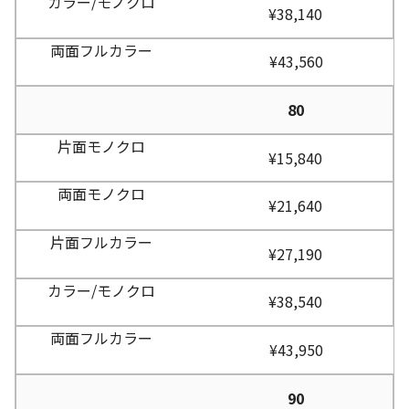
¥38,140
¥43,560
80
¥15,840
¥21,640
¥27,190
¥38,540
¥43,950
90