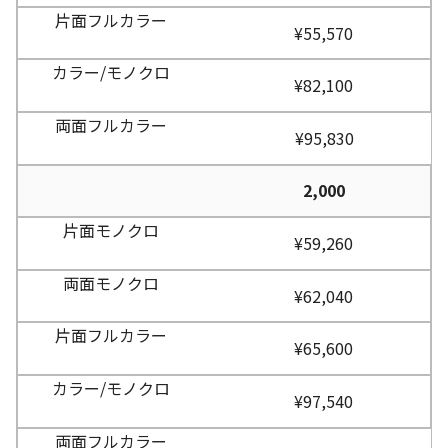
¥55,570
¥82,100
¥95,830
2,000
¥59,260
¥62,040
¥65,600
¥97,540