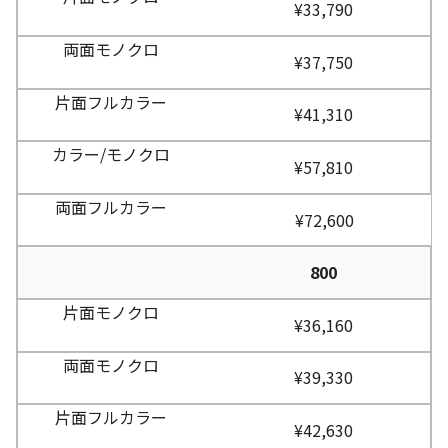
¥33,790
¥37,750
¥41,310
¥57,810
¥72,600
800
¥36,160
¥39,330
¥42,630