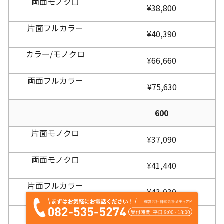
¥38,800
¥40,390
¥66,660
¥75,630
600
¥37,090
¥41,440
¥43,030
¥71,140