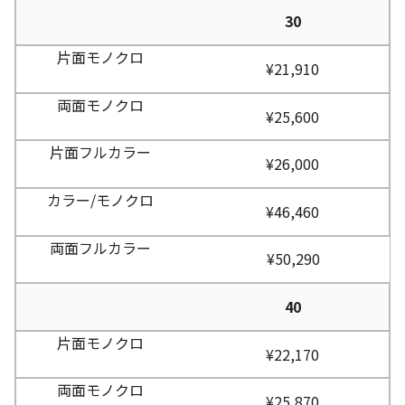
30
¥21,910
¥25,600
¥26,000
¥46,460
¥50,290
40
¥22,170
¥25,870