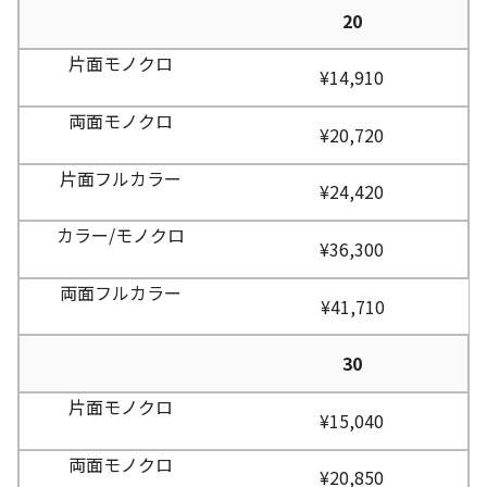
20
¥14,910
¥20,720
¥24,420
¥36,300
¥41,710
30
¥15,040
¥20,850