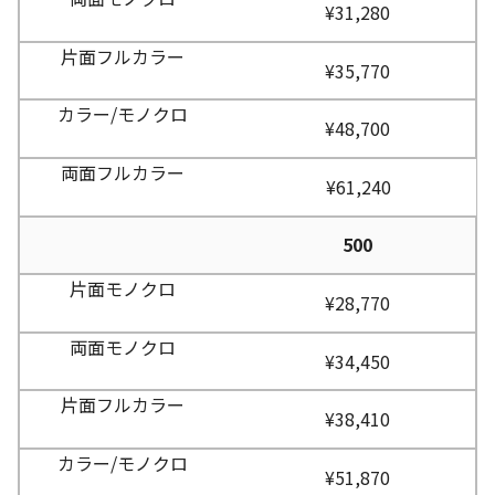
¥31,280
¥35,770
¥48,700
¥61,240
500
¥28,770
¥34,450
¥38,410
¥51,870