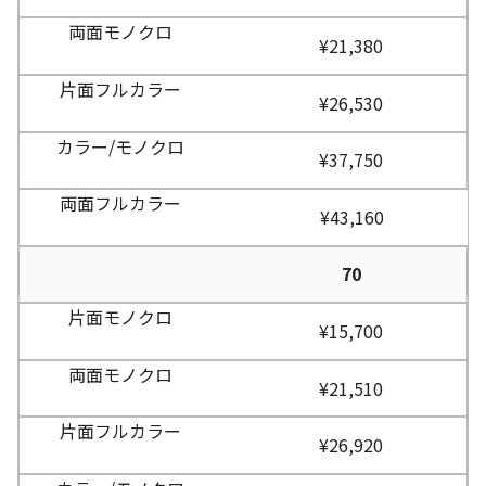
¥21,380
¥26,530
¥37,750
¥43,160
70
¥15,700
¥21,510
¥26,920