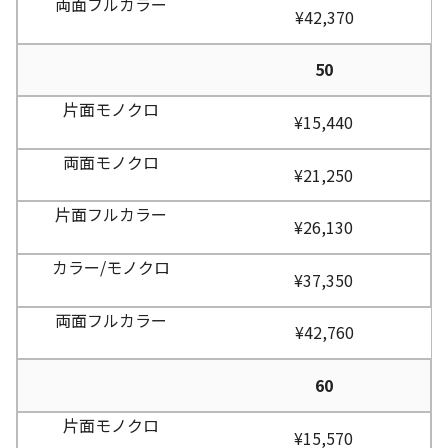
¥42,370
50
¥15,440
¥21,250
¥26,130
¥37,350
¥42,760
60
¥15,570