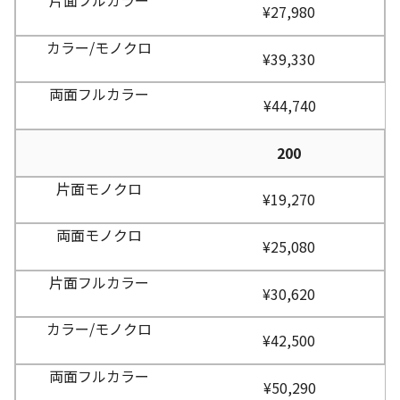
¥27,980
¥39,330
¥44,740
200
¥19,270
¥25,080
¥30,620
¥42,500
¥50,290