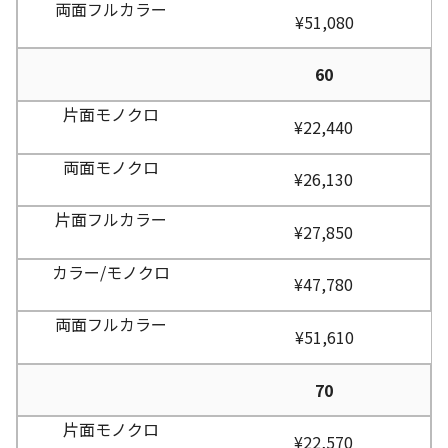
¥51,080
60
¥22,440
¥26,130
¥27,850
¥47,780
¥51,610
70
¥22,570