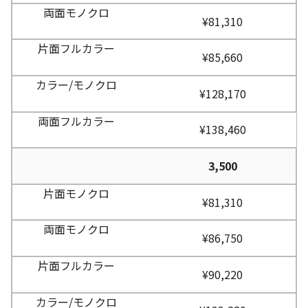
¥81,310
¥85,660
¥128,170
¥138,460
3,500
¥81,310
¥86,750
¥90,220