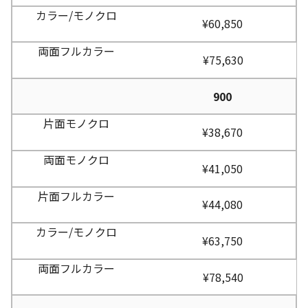
¥60,850
¥75,630
900
¥38,670
¥41,050
¥44,080
¥63,750
¥78,540