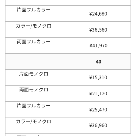
¥24,680
¥36,560
¥41,970
40
¥15,310
¥21,120
¥25,470
¥36,960