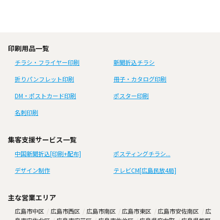
印刷用品一覧
チラシ・フライヤー印刷
新聞折込チラシ
折りパンフレット印刷
冊子・カタログ印刷
DM・ポストカード印刷
ポスター印刷
名刺印刷
集客支援サービス一覧
中国新聞折込[印刷+配布]
ポスティングチラシ...
デザイン制作
テレビCM[広島民放4局]
主な営業エリア
広島市中区
広島市西区
広島市南区
広島市東区
広島市安佐南区
広